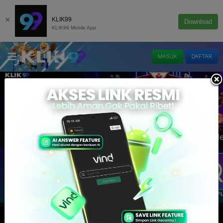
×
KLIK99
Download
KLIK99 Mobile App
MASUK
DAFTAR
baik & Terpercaya Dengan Bonus - Bonus Menakjubkan;
Info :
SLOT
IDNLIVE
E-LOTTERY
LIVE CASINO
IDNRAFF
SLOT