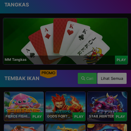
TANGKAS
MM Tangkas
PLAY
PROMO
TEMBAK IKAN
Cari
Lihat Semua
FIERCE FISHING
GODS FORTUNE FISHING
STAR HUNTER
PLAY
PLAY
PLAY