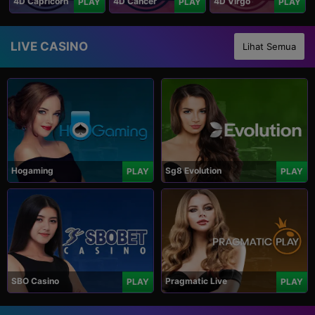
4D Capricorn
4D Cancer
4D Virgo
PLAY
PLAY
PLAY
LIVE CASINO
Lihat Semua
Hogaming
Sg8 Evolution
PLAY
PLAY
SBO Casino
Pragmatic Live
PLAY
PLAY