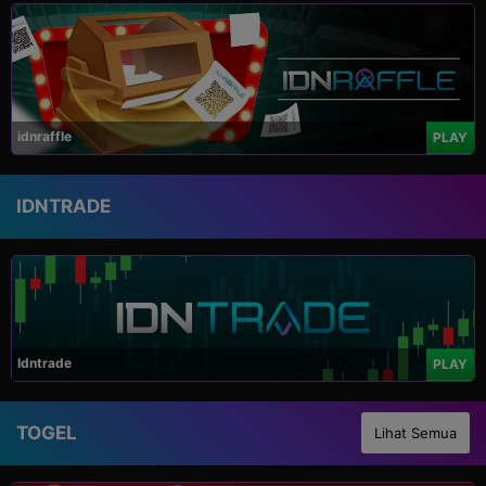
idnraffle
PLAY
IDNTRADE
Idntrade
PLAY
TOGEL
Lihat Semua